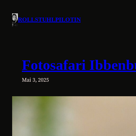
Zum
Inhalt
ROLLSTUHLPILOTIN
springen
Fotosafari Ibbenb
Mai 3, 2025