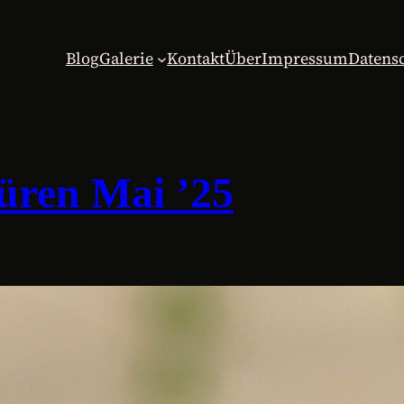
Blog
Galerie
Kontakt
Über
Impressum
Datens
üren Mai ’25