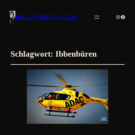
Instagr
Faceb
ROLLSTUHLPILOTIN
Schlagwort:
Ibbenbüren