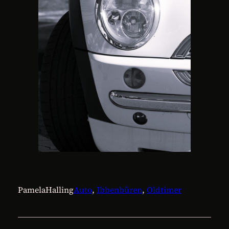
PamelaHalling
Auto
, 
Ibbenbüren
, 
Oldtimer