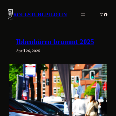
Zum
Inhalt
Instagr
Faceb
ROLLSTUHLPILOTIN
springen
Ibbenbüren brummt 2025
April 26, 2025